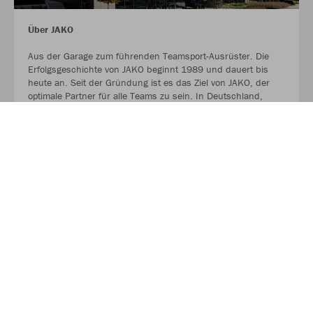
Über JAKO
Aus der Garage zum führenden Teamsport-Ausrüster. Die
Erfolgsgeschichte von JAKO beginnt 1989 und dauert bis
heute an. Seit der Gründung ist es das Ziel von JAKO, der
optimale Partner für alle Teams zu sein. In Deutschland,
weltweit und von der Kreisklasse bis in die Champions
League. WE ARE TEAM!
MEHR LESEN