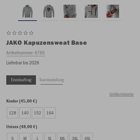
JAKO
Kapuzensweat Base
Artikelnummer:
6765
Lieferbar bis 2026
Einzelauftrag
Teambestellung
Größentabelle
Kinder (45,00 €)
128
140
152
164
Unisex (48,00 €)
S
M
L
XL
XXL
3XL
4XL