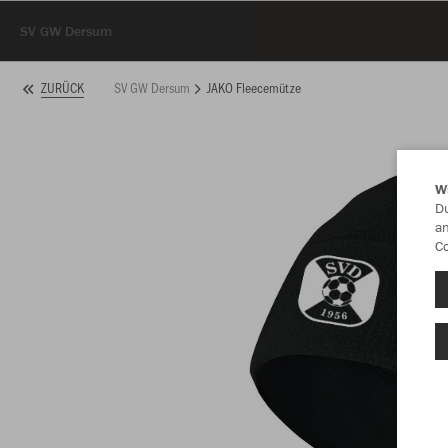
SV GW Dersum
SV GW Dersum
JAKO Fleecemütze
ZURÜCK
W
Du
an
Co