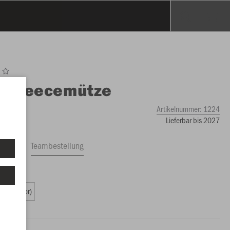
O
Fleecemütze
Artikelnummer:
1224
Lieferbar bis 2027
ftrag
Teambestellung
9 €)
2 (Senior)