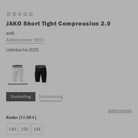
JAKO
Short Tight Compression 2.0
weiß
Artikelnummer:
8551
Lieferbar bis 2026
Einzelauftrag
Teambestellung
Größentabelle
Kinder (17,00 €)
140
152
164