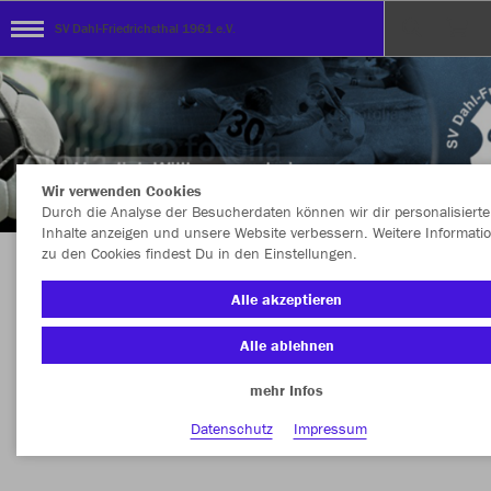
SV Dahl-Friedrichsthal 1961 e.V.
Wir verwenden Cookies
Durch die Analyse der Besucherdaten können wir dir personalisierte
Inhalte anzeigen und unsere Website verbessern. Weitere Informati
zu den Cookies findest Du in den Einstellungen.
TEAMSHOP - SV DAHL-FRIEDRICHSTHAL 1961
Alle akzeptieren
e.V.
Alle ablehnen
mehr Infos
Nachhaltig
Farbe
Datenschutz
Impressum