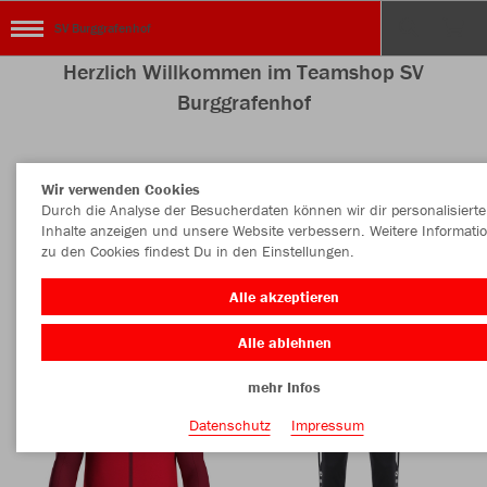
SV Burggrafenhof
Herzlich Willkommen im Teamshop SV
Burggrafenhof
Wir verwenden Cookies
Nachhaltig
Farbe
Durch die Analyse der Besucherdaten können wir dir personalisierte
Inhalte anzeigen und unsere Website verbessern. Weitere Informati
zu den Cookies findest Du in den Einstellungen.
Alle akzeptieren
Alle ablehnen
mehr Infos
Datenschutz
Impressum