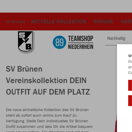
AKTUELLE KOLLEKTION
SCHUHE
HAR
SV Brünen
Nachhaltig
W
Du
SV Brünen
an
Co
Vereinskollektion DEIN
OUTFIT AUF DEM PLATZ
Die neue einheitliche Kollektion des SV Brünen
steht ab sofort auch online zum Kauf zu
Verfügung. Stelle Dein individuelles SV Brünen
Outfit zusammen und lass Dir die Artikel bequem
nach Hause liefern. Alle Oberteile sind mit dem