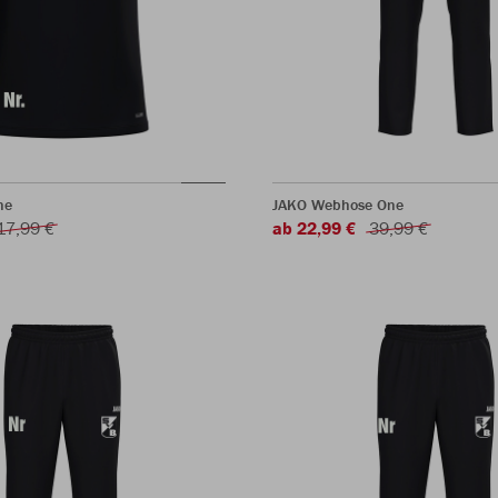
ne
JAKO Webhose One
17,99 €
ab 22,99 €
39,99 €