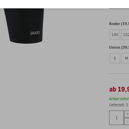
Einzelau
Kinder (19,
140
15
Unisex (20,
S
M
ab 19,
Artikel sofo
Lieferzeit: 