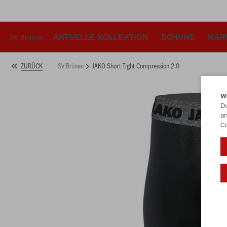
AKTUELLE KOLLEKTION
SCHUHE
HAR
SV Brünen
SV Brünen
JAKO Short Tight Compression 2.0
ZURÜCK
W
Du
an
Co