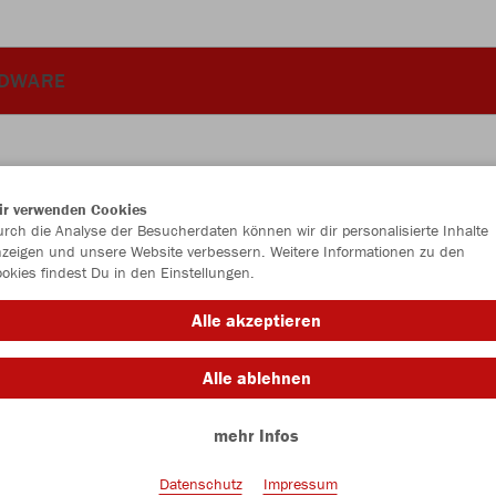
DWARE
ir verwenden Cookies
JAK
rch die Analyse der Besucherdaten können wir dir personalisierte Inhalte
zeigen und unsere Website verbessern. Weitere Informationen zu den
2.0
okies findest Du in den Einstellungen.
schwarz
Alle akzeptieren
Alle ablehnen
mehr Infos
Datenschutz
Impressum