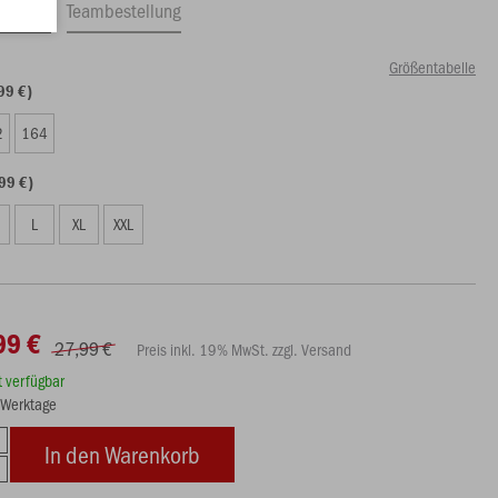
ftrag
Teambestellung
Größentabelle
99 €)
2
164
99 €)
L
XL
XXL
99 €
27,99 €
Preis inkl. 19% MwSt. zzgl. Versand
rt verfügbar
3 Werktage
In den Warenkorb