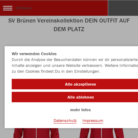
SV Brünen
SV Brünen Vereinskollektion DEIN OUTFIT AUF
DEM PLATZ
Wir verwenden Cookies
Nachhaltig
Farbe
Durch die Analyse der Besucherdaten können wir dir personalisierte
Inhalte anzeigen und unsere Website verbessern. Weitere Informati
zu den Cookies findest Du in den Einstellungen.
Alle akzeptieren
Alle ablehnen
mehr Infos
Datenschutz
Impressum