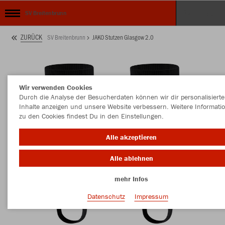
SV Breitenbrunn
ZURÜCK
SV Breitenbrunn
JAKO Stutzen Glasgow 2.0
Wir verwenden Cookies
Durch die Analyse der Besucherdaten können wir dir personalisierte
Inhalte anzeigen und unsere Website verbessern. Weitere Informati
zu den Cookies findest Du in den Einstellungen.
Alle akzeptieren
Alle ablehnen
mehr Infos
Datenschutz
Impressum