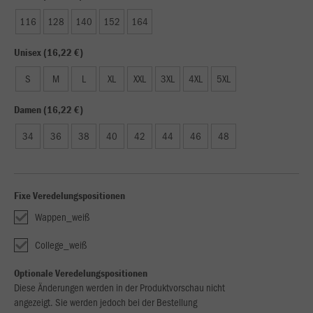
116
128
140
152
164
Unisex (16,22 €)
S
M
L
XL
XXL
3XL
4XL
5XL
Damen (16,22 €)
34
36
38
40
42
44
46
48
Fixe Veredelungspositionen
Wappen_weiß
College_weiß
Optionale Veredelungspositionen
Diese Änderungen werden in der Produktvorschau nicht
angezeigt. Sie werden jedoch bei der Bestellung