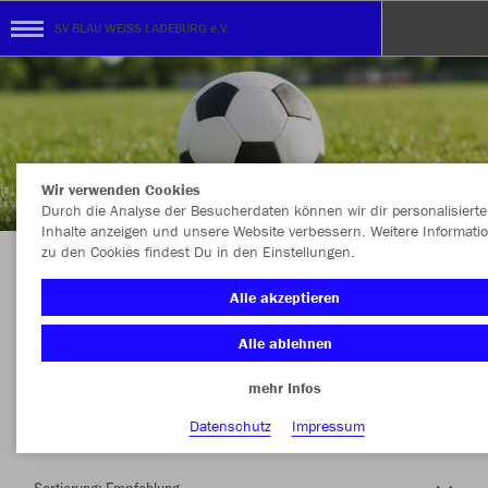
SV BLAU WEISS LADEBURG e.V.
Wir verwenden Cookies
Durch die Analyse der Besucherdaten können wir dir personalisierte
Inhalte anzeigen und unsere Website verbessern. Weitere Informati
zu den Cookies findest Du in den Einstellungen.
Herzlich Willkommen im Teamshop SV BLAU
Alle akzeptieren
WEISS LADEBURG e.V.
Alle ablehnen
mehr Infos
Nachhaltig
Farbe
Datenschutz
Impressum