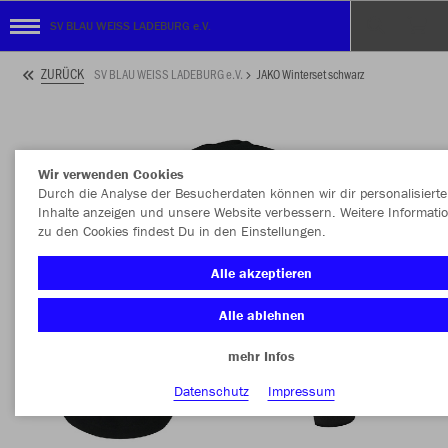
SV BLAU WEISS LADEBURG e.V.
ZURÜCK
SV BLAU WEISS LADEBURG e.V.
JAKO Winterset schwarz
Wir verwenden Cookies
Durch die Analyse der Besucherdaten können wir dir personalisierte
Inhalte anzeigen und unsere Website verbessern. Weitere Informati
zu den Cookies findest Du in den Einstellungen.
Alle akzeptieren
Alle ablehnen
mehr Infos
Datenschutz
Impressum