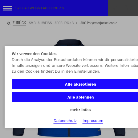
SV BLAU WEISS LADEBURG e.V.
ZURÜCK
SV BLAU WEISS LADEBURG e.V.
JAKO Polyesterjacke Iconic
Wir verwenden Cookies
Durch die Analyse der Besucherdaten können wir dir personalisierte
Inhalte anzeigen und unsere Website verbessern. Weitere Informati
zu den Cookies findest Du in den Einstellungen.
Alle akzeptieren
Alle ablehnen
mehr Infos
Datenschutz
Impressum