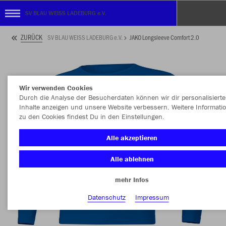
SV BLAU WEISS LADEBURG e.V.
ZURÜCK
SV BLAU WEISS LADEBURG e.V.
JAKO Longsleeve Comfort 2.0
Wir verwenden Cookies
Durch die Analyse der Besucherdaten können wir dir personalisierte
Inhalte anzeigen und unsere Website verbessern. Weitere Informati
zu den Cookies findest Du in den Einstellungen.
Alle akzeptieren
Alle ablehnen
mehr Infos
Datenschutz
Impressum