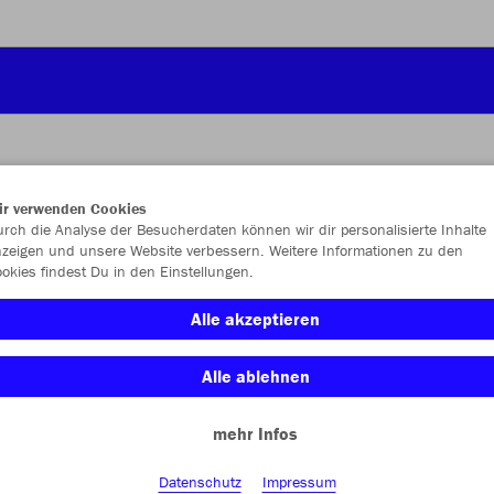
ir verwenden Cookies
JAK
rch die Analyse der Besucherdaten können wir dir personalisierte Inhalte
zeigen und unsere Website verbessern. Weitere Informationen zu den
okies findest Du in den Einstellungen.
weiß
Alle akzeptieren
Alle ablehnen
mehr Infos
Einzelau
Datenschutz
Impressum