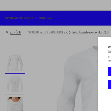
SV BLAU WEISS LADEBURG e.V.
SV BLAU WEISS LADEBURG e.V.
JAKO Longsleeve Comfort 2.0
ZURÜCK
W
Du
an
Co