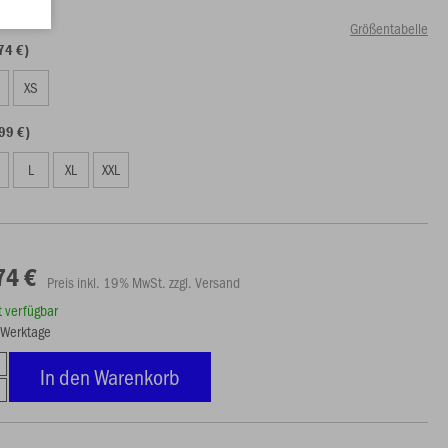
Größentabelle
74 €)
S
XS
99 €)
L
XL
XXL
74 €
Preis inkl. 19% MwSt. zzgl. Versand
rt verfügbar
3 Werktage
In den Warenkorb