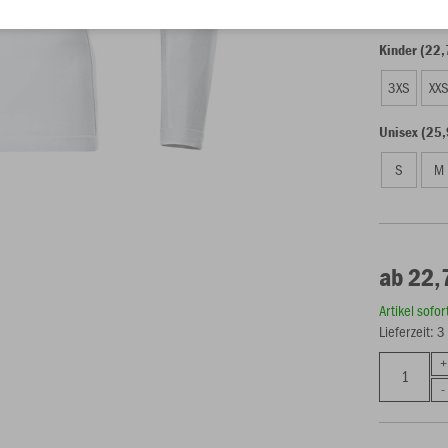
Kinder (22,
3XS
XX
Unisex (25,
S
M
ab 22,
Artikel sofo
Lieferzeit: 