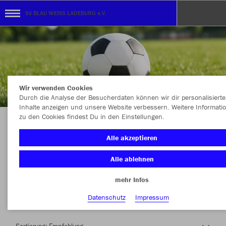
SV BLAU WEISS LADEBURG e.V.
Wir verwenden Cookies
Durch die Analyse der Besucherdaten können wir dir personalisierte
Inhalte anzeigen und unsere Website verbessern. Weitere Informati
zu den Cookies findest Du in den Einstellungen.
Herzlich Willkommen im Teamshop SV BLAU
Alle akzeptieren
WEISS LADEBURG e.V.
Alle ablehnen
mehr Infos
Nachhaltig
Farbe
Datenschutz
Impressum