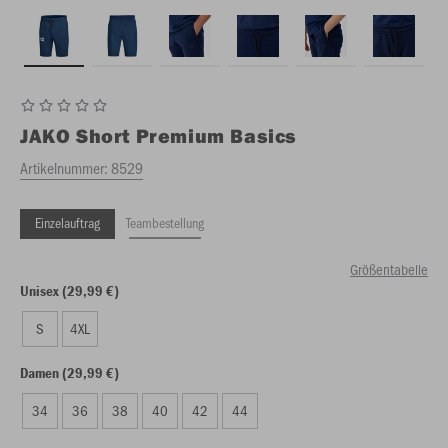
JAKO
Short Premium Basics
Artikelnummer:
8529
Einzelauftrag
Teambestellung
Größentabelle
Unisex (29,99 €)
S
4XL
Damen (29,99 €)
34
36
38
40
42
44