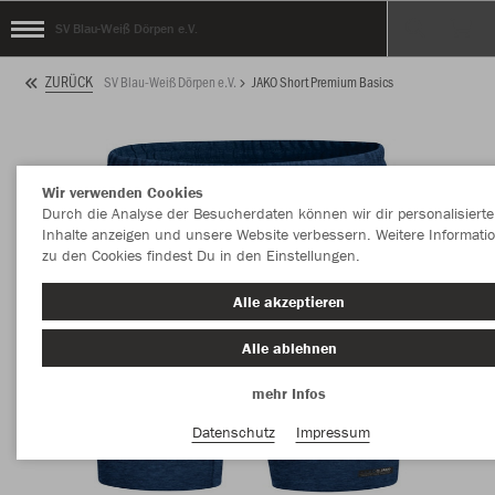
SV Blau-Weiß Dörpen e.V.
ZURÜCK
SV Blau-Weiß Dörpen e.V.
JAKO Short Premium Basics
Wir verwenden Cookies
Durch die Analyse der Besucherdaten können wir dir personalisierte
Inhalte anzeigen und unsere Website verbessern. Weitere Informati
zu den Cookies findest Du in den Einstellungen.
Alle akzeptieren
Alle ablehnen
mehr Infos
Datenschutz
Impressum