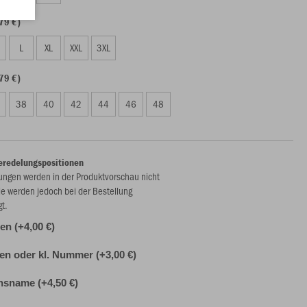
79 €)
L
XL
XXL
3XL
79 €)
38
40
42
44
46
48
eredelungspositionen
ungen werden in der Produktvorschau nicht
ie werden jedoch bei der Bestellung
gt.
n (+4,00 €)
alen oder kl. Nummer (+3,00 €)
nsname (+4,50 €)