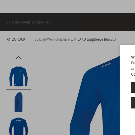
SV Blau-Weiß Dörpen e.V.
SV Blau-Weiß Dörpen e.V.
JAKO Longsleeve Run 2.0
ZURÜCK
W
Du
an
Co