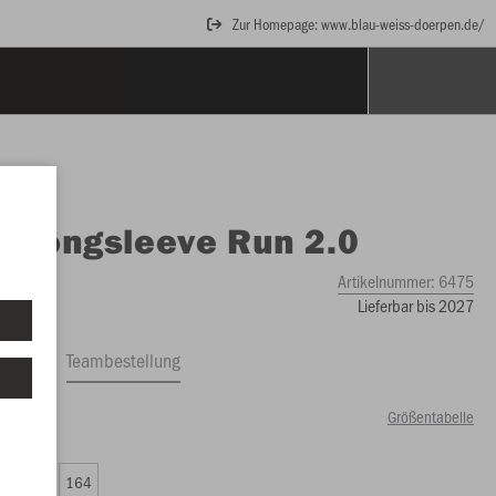
Zur Homepage: www.blau-weiss-doerpen.de/
O
Longsleeve Run 2.0
Artikelnummer:
6475
Lieferbar bis 2027
ftrag
Teambestellung
Größentabelle
79 €)
0
152
164