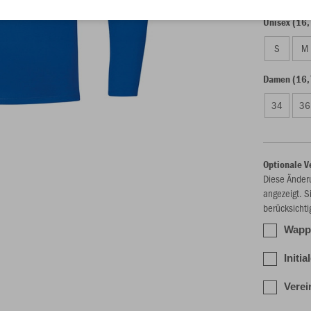
Unisex (16,
S
M
Damen (16,
34
36
Optionale V
Diese Änder
angezeigt. S
berücksichti
Wappe
Initi
Verei