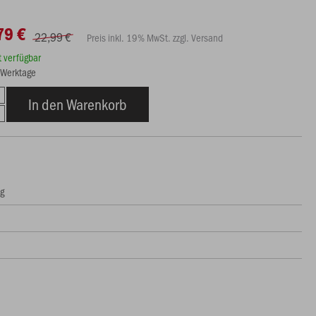
79 €
22,99 €
Preis inkl. 19% MwSt. zzgl. Versand
rt verfügbar
9 Werktage
In den Warenkorb
ng