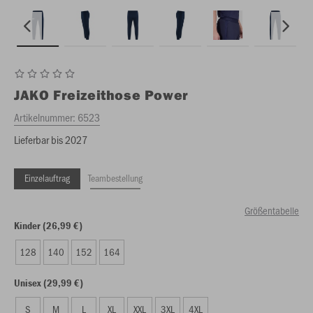
JAKO
Freizeithose Power
Artikelnummer:
6523
Lieferbar bis 2027
Einzelauftrag
Teambestellung
Größentabelle
Kinder (26,99 €)
128
140
152
164
Unisex (29,99 €)
S
M
L
XL
XXL
3XL
4XL