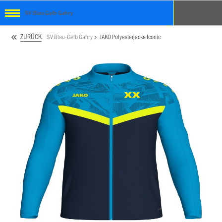
SV Blau-Gelb Gahry
ZURÜCK
SV Blau-Gelb Gahry
JAKO Polyesterjacke Iconic