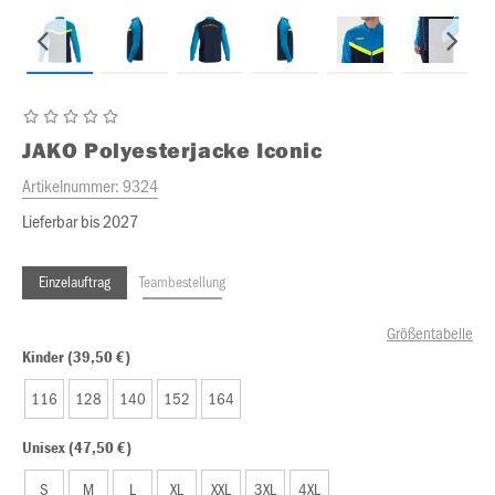
JAKO
Polyesterjacke Iconic
Artikelnummer:
9324
Lieferbar bis 2027
Einzelauftrag
Teambestellung
Größentabelle
Kinder (39,50 €)
116
128
140
152
164
Unisex (47,50 €)
S
M
L
XL
XXL
3XL
4XL