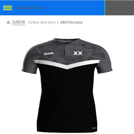
SV Blau-Gelb Gahry
ZURÜCK
SV Blau-Gelb Gahry
JAKO Polo Iconic