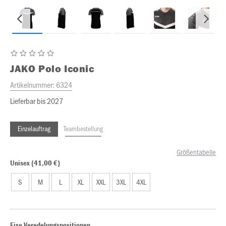
JAKO
Polo Iconic
Artikelnummer:
6324
Lieferbar bis 2027
Einzelauftrag
Teambestellung
Größentabelle
Unisex (41,00 €)
S
M
L
XL
XXL
3XL
4XL
Fixe Veredelungspositionen