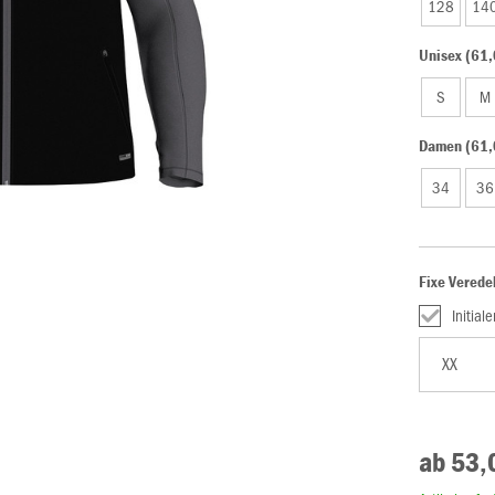
128
14
Unisex (61,
S
M
Damen (61,
34
36
Fixe Verede
Initial
ab 53,