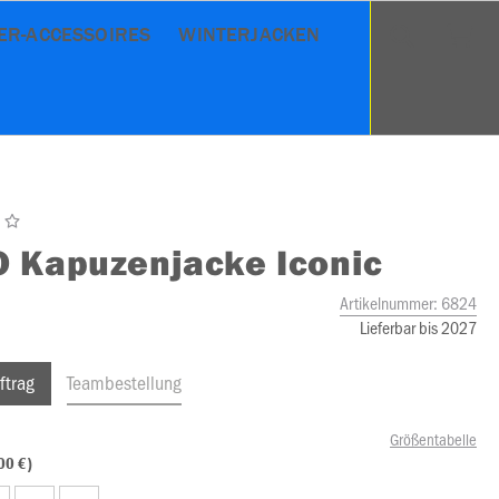
ER-ACCESSOIRES
WINTERJACKEN
O
Kapuzenjacke Iconic
Artikelnummer:
6824
Lieferbar bis 2027
ftrag
Teambestellung
Größentabelle
00 €)