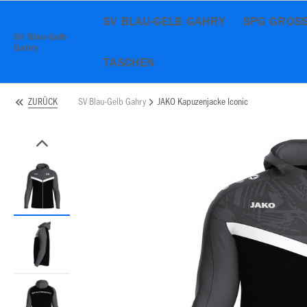
SV BLAU-GELB GAHRY
SPG GROSS
SV Blau-Gelb
Gahry
TASCHEN
SV Blau-Gelb Gahry
JAKO Kapuzenjacke Iconic
ZURÜCK