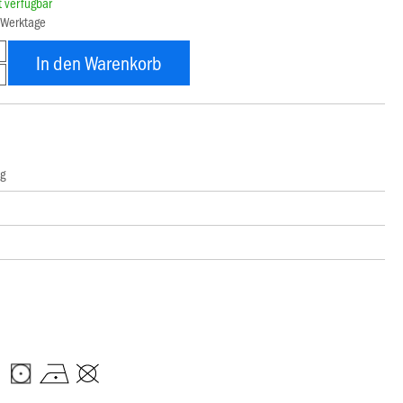
rt verfügbar
8 Werktage
In den Warenkorb
ng