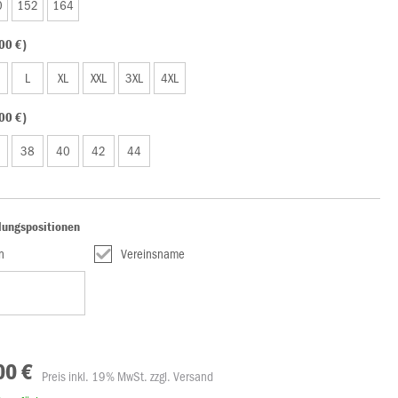
0
152
164
00 €)
L
XL
XXL
3XL
4XL
00 €)
38
40
42
44
lungspositionen
en
Vereinsname
00 €
Preis inkl. 19% MwSt. zzgl. Versand