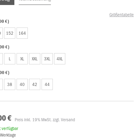
Größentabelle
00 €)
0
152
164
00 €)
L
XL
XXL
3XL
4XL
00 €)
38
40
42
44
00 €
Preis inkl. 19% MwSt. zzgl. Versand
rt verfügbar
3 Werktage