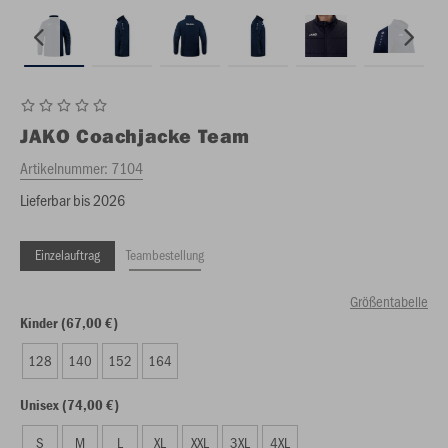
JAKO
Coachjacke Team
Artikelnummer:
7104
Lieferbar bis 2026
Einzelauftrag
Teambestellung
Größentabelle
Kinder (67,00 €)
128
140
152
164
Unisex (74,00 €)
S
M
L
XL
XXL
3XL
4XL