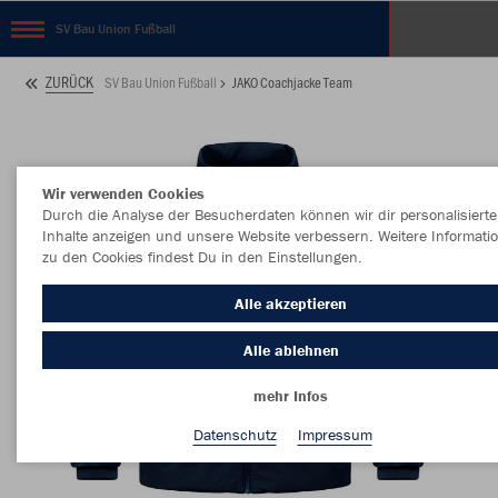
SV Bau Union Fußball
ZURÜCK
SV Bau Union Fußball
JAKO Coachjacke Team
Wir verwenden Cookies
Durch die Analyse der Besucherdaten können wir dir personalisierte
Inhalte anzeigen und unsere Website verbessern. Weitere Informati
zu den Cookies findest Du in den Einstellungen.
Alle akzeptieren
Alle ablehnen
mehr Infos
Datenschutz
Impressum