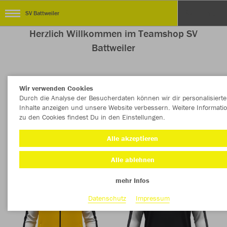
SV Battweiler
Herzlich Willkommen im Teamshop SV
Battweiler
Wir verwenden Cookies
Nachhaltig
Farbe
Durch die Analyse der Besucherdaten können wir dir personalisierte
Inhalte anzeigen und unsere Website verbessern. Weitere Informati
zu den Cookies findest Du in den Einstellungen.
Alle akzeptieren
Alle ablehnen
mehr Infos
Datenschutz
Impressum