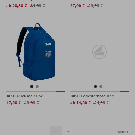
ab 20,30 €
34,99 €
27,00 €
29,99 €
JAKO Rucksack One
JAKO Polyesterhose One
17,50 €
19,99 €
ab 14,50 €
24,99 €
1
2
Weiter