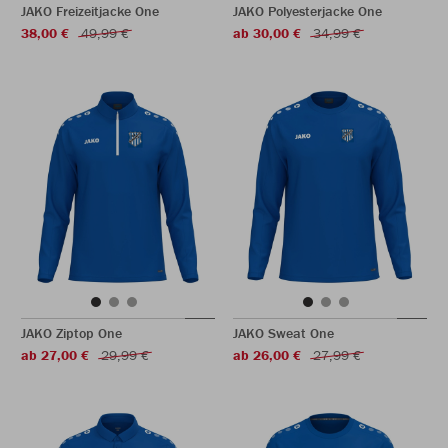
JAKO Freizeitjacke One
JAKO Polyesterjacke One
38,00 €
49,99 €
ab 30,00 €
34,99 €
JAKO Ziptop One
JAKO Sweat One
ab 27,00 €
29,99 €
ab 26,00 €
27,99 €