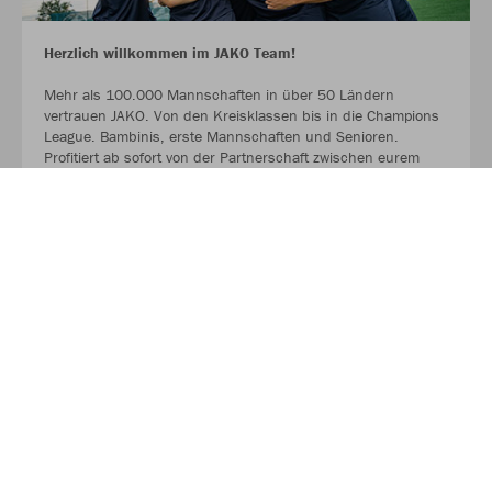
Herzlich willkommen im JAKO Team!
Mehr als 100.000 Mannschaften in über 50 Ländern
vertrauen JAKO. Von den Kreisklassen bis in die Champions
League. Bambinis, erste Mannschaften und Senioren.
Profitiert ab sofort von der Partnerschaft zwischen eurem
Verein, eurem Sportfachhändler vor Ort und JAKO.
MEHR LESEN