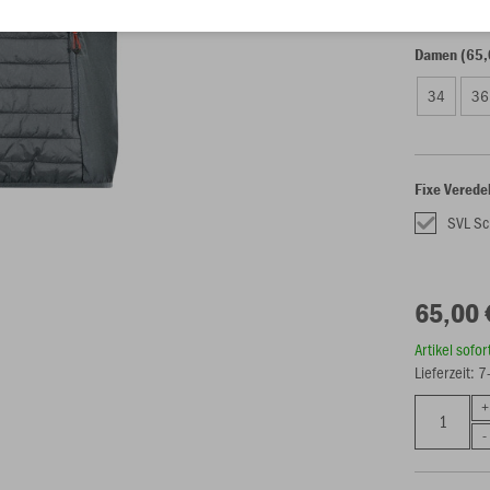
S
M
Damen (65,
34
36
Fixe Verede
SVL Sc
65,00 
Artikel sofo
Lieferzeit: 