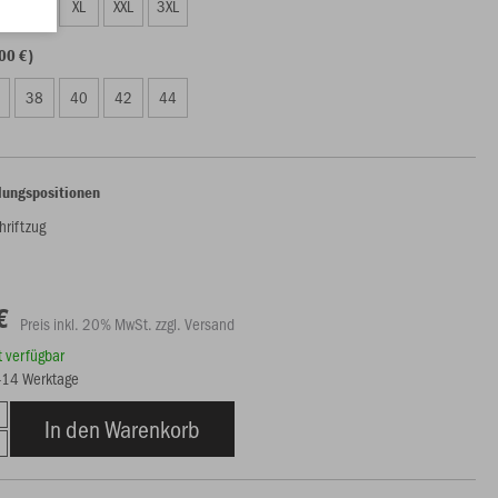
L
XL
XXL
3XL
00 €)
38
40
42
44
lungspositionen
hriftzug
€
Preis inkl. 20% MwSt. zzgl. Versand
rt verfügbar
7-14 Werktage
In den Warenkorb