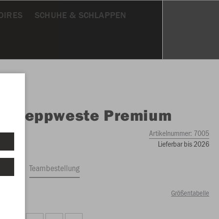
OIRES
SCHUHE & SCHLAPPEN
O
Steppweste Premium
Artikelnummer:
7005
Lieferbar bis 2026
ftrag
Teambestellung
Größentabelle
00 €)