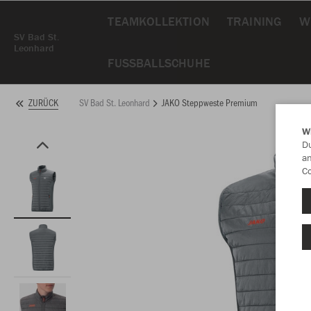
TEAMKOLLEKTION
TRAINING
W
SV Bad St.
Leonhard
FUSSBALLSCHUHE
SV Bad St. Leonhard
JAKO Steppweste Premium
ZURÜCK
W
Du
an
Co