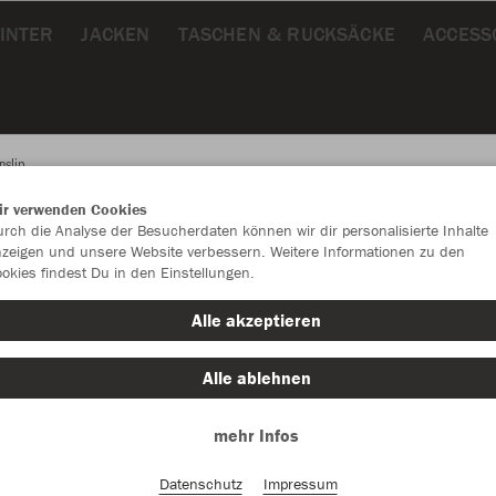
INTER
JACKEN
TASCHEN & RUCKSÄCKE
ACCESS
nslip
ir verwenden Cookies
rch die Analyse der Besucherdaten können wir dir personalisierte Inhalte
JAK
zeigen und unsere Website verbessern. Weitere Informationen zu den
okies findest Du in den Einstellungen.
2.0 
Alle akzeptieren
mit JAKO Lo
Alle ablehnen
mehr Infos
Einzelau
Datenschutz
Impressum