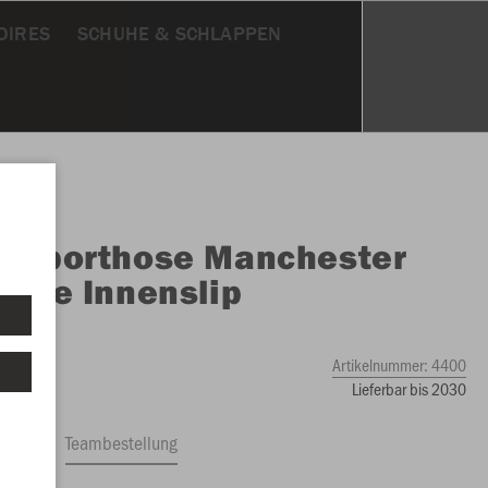
OIRES
SCHUHE & SCHLAPPEN
O
Sporthose Manchester
ohne Innenslip
go
Artikelnummer:
4400
Lieferbar bis 2030
ftrag
Teambestellung