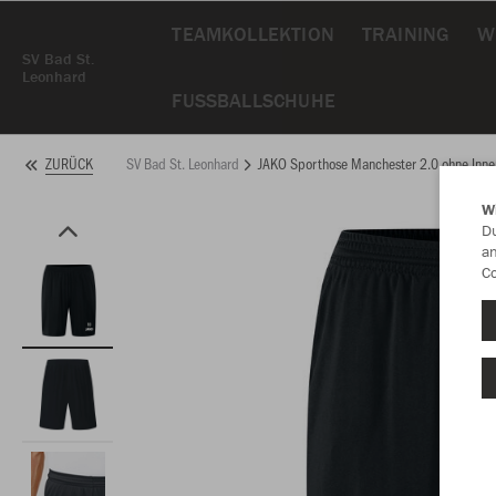
TEAMKOLLEKTION
TRAINING
W
SV Bad St.
Leonhard
FUSSBALLSCHUHE
SV Bad St. Leonhard
JAKO Sporthose Manchester 2.0 ohne Inne
ZURÜCK
W
Du
an
Co