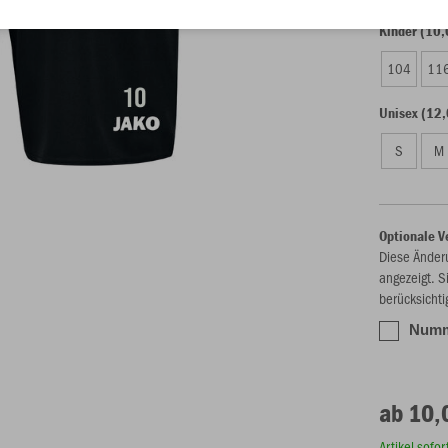
Kinder (10,
104
11
Unisex (12,
S
M
Optionale V
Diese Änder
angezeigt. S
berücksichti
Numme
ab 10,
Artikel sofo