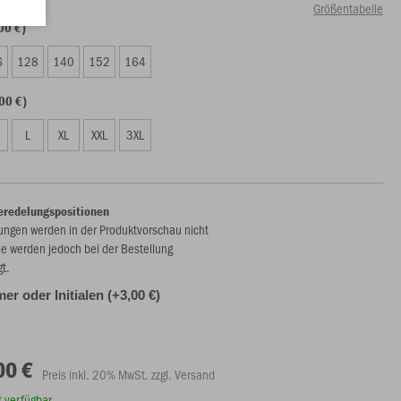
Größentabelle
00 €)
6
128
140
152
164
00 €)
L
XL
XXL
3XL
eredelungspositionen
ungen werden in der Produktvorschau nicht
ie werden jedoch bei der Bestellung
gt.
r oder Initialen (+3,00 €)
00 €
Preis inkl. 20% MwSt. zzgl. Versand
rt verfügbar