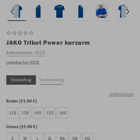
JAKO
Trikot Power kurzarm
Artikelnummer:
4223
Lieferbar bis 2026
Einzelauftrag
Teambestellung
Größentabelle
Kinder (21,00 €)
116
128
140
152
164
Unisex (24,00 €)
S
M
L
XL
XXL
3XL
4XL