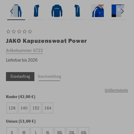
JAKO
Kapuzensweat Power
Artikelnummer:
6723
Lieferbar bis 2026
Einzelauftrag
Teambestellung
Größentabelle
Kinder (42,00 €)
128
140
152
164
Unisex (51,00 €)
S
M
L
XL
XXL
3XL
4XL