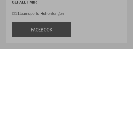
GEFÄLLT MIR
@11teamsports Hohentengen
FACEBOOK
FOLLOW US
@11tsHohentengen