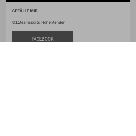
GEFÄLLT MIR
@11teamsports Hohentengen
FACEBOOK
FOLLOW US
@11tsHohentengen