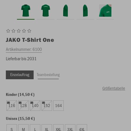
JAKO
T-Shirt One
Artikelnummer:
6100
Lieferbar bis 2031
Einzelauftrag
Teambestellung
Größentabelle
Kinder (14,50 €)
116
128
140
152
164
Unisex (15,50 €)
S
M
L
XL
XXL
3XL
4XL