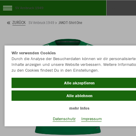
SV Arnbruck 1949
ZURÜCK
SV Arnbruck 1949
JAKO T-Shirt One
Wir verwenden Cookies
Durch die Analyse der Besucherdaten können wir dir personalisierte
Inhalte anzeigen und unsere Website verbessern. Weitere Informati
zu den Cookies findest Du in den Einstellungen.
Alle akzeptieren
Alle ablehnen
mehr Infos
Datenschutz
Impressum