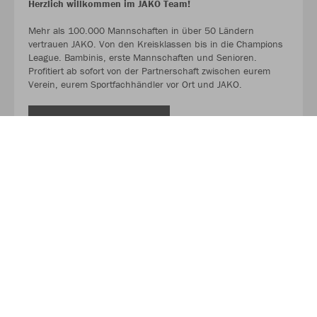
Herzlich willkommen im JAKO Team!
Mehr als 100.000 Mannschaften in über 50 Ländern
vertrauen JAKO. Von den Kreisklassen bis in die Champions
League. Bambinis, erste Mannschaften und Senioren.
Profitiert ab sofort von der Partnerschaft zwischen eurem
Verein, eurem Sportfachhändler vor Ort und JAKO.
MEHR LESEN
Über JAKO