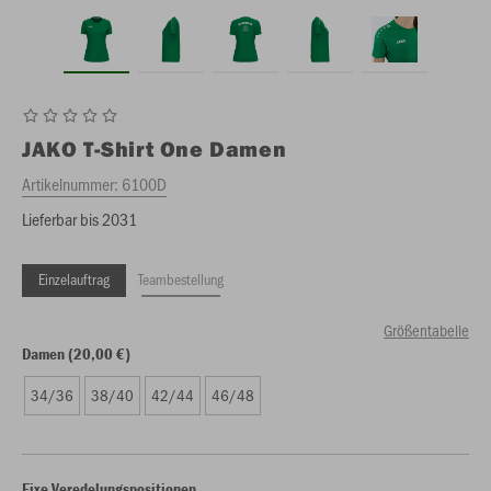
JAKO
T-Shirt One Damen
Artikelnummer:
6100D
Lieferbar bis 2031
Einzelauftrag
Teambestellung
Größentabelle
Damen (20,00 €)
34/36
38/40
42/44
46/48
Fixe Veredelungspositionen