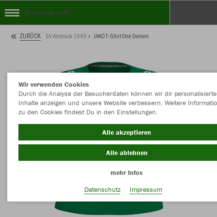
SV Arnbruck 1949
ZURÜCK
SV Arnbruck 1949
JAKO T-Shirt One Damen
Wir verwenden Cookies
Durch die Analyse der Besucherdaten können wir dir personalisierte
Inhalte anzeigen und unsere Website verbessern. Weitere Informati
zu den Cookies findest Du in den Einstellungen.
Alle akzeptieren
Alle ablehnen
mehr Infos
Datenschutz
Impressum