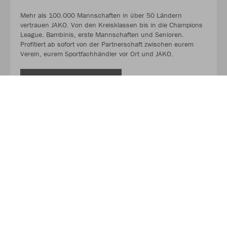
Mehr als 100.000 Mannschaften in über 50 Ländern
vertrauen JAKO. Von den Kreisklassen bis in die Champions
League. Bambinis, erste Mannschaften und Senioren.
Profitiert ab sofort von der Partnerschaft zwischen eurem
Verein, eurem Sportfachhändler vor Ort und JAKO.
MEHR LESEN
Über JAKO