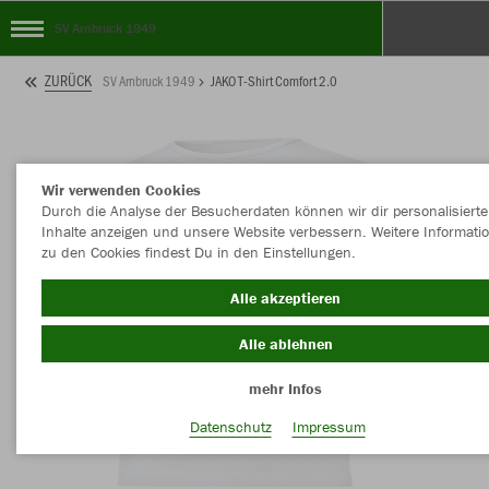
SV Arnbruck 1949
ZURÜCK
SV Arnbruck 1949
JAKO T-Shirt Comfort 2.0
Wir verwenden Cookies
Durch die Analyse der Besucherdaten können wir dir personalisierte
Inhalte anzeigen und unsere Website verbessern. Weitere Informati
zu den Cookies findest Du in den Einstellungen.
Alle akzeptieren
Alle ablehnen
mehr Infos
Datenschutz
Impressum