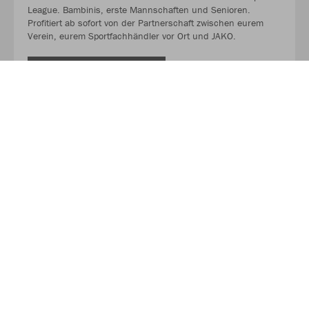
League. Bambinis, erste Mannschaften und Senioren.
Profitiert ab sofort von der Partnerschaft zwischen eurem
Verein, eurem Sportfachhändler vor Ort und JAKO.
MEHR LESEN
Über JAKO
Aus der Garage zum führenden Teamsport-Ausrüster. Die
Erfolgsgeschichte von JAKO beginnt 1989 und dauert bis
heute an. Seit der Gründung ist es das Ziel von JAKO, der