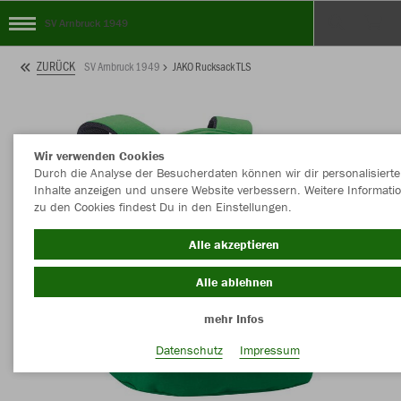
SV Arnbruck 1949
ZURÜCK
SV Arnbruck 1949
JAKO Rucksack TLS
Wir verwenden Cookies
Durch die Analyse der Besucherdaten können wir dir personalisierte
Inhalte anzeigen und unsere Website verbessern. Weitere Informati
zu den Cookies findest Du in den Einstellungen.
Alle akzeptieren
Alle ablehnen
mehr Infos
Datenschutz
Impressum