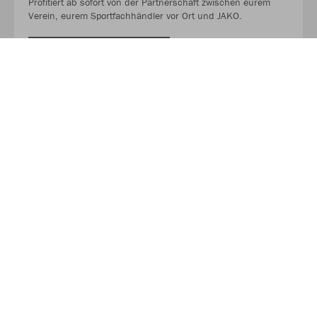
Profitiert ab sofort von der Partnerschaft zwischen eurem
Verein, eurem Sportfachhändler vor Ort und JAKO.
MEHR LESEN
Über JAKO
Aus der Garage zum führenden Teamsport-Ausrüster. Die
Erfolgsgeschichte von JAKO beginnt 1989 und dauert bis
heute an. Seit der Gründung ist es das Ziel von JAKO, der
optimale Partner für alle Teams zu sein. In Deutschland,