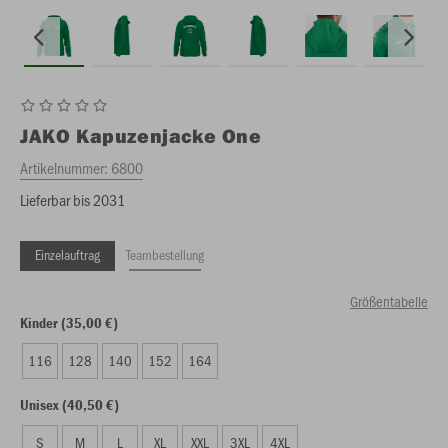
JAKO
Kapuzenjacke One
Artikelnummer:
6800
Lieferbar bis 2031
Einzelauftrag
Teambestellung
Größentabelle
Kinder (35,00 €)
116
128
140
152
164
Unisex (40,50 €)
S
M
L
XL
XXL
3XL
4XL