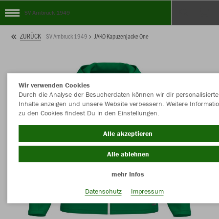
SV Arnbruck 1949
ZURÜCK
SV Arnbruck 1949
JAKO Kapuzenjacke One
Wir verwenden Cookies
Durch die Analyse der Besucherdaten können wir dir personalisierte
Inhalte anzeigen und unsere Website verbessern. Weitere Informati
zu den Cookies findest Du in den Einstellungen.
Alle akzeptieren
Alle ablehnen
mehr Infos
Datenschutz
Impressum