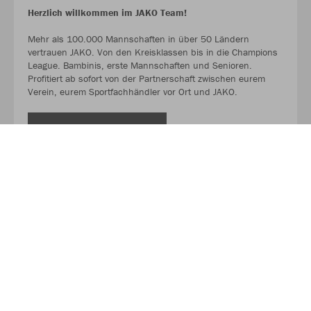
Herzlich willkommen im JAKO Team!
Mehr als 100.000 Mannschaften in über 50 Ländern
vertrauen JAKO. Von den Kreisklassen bis in die Champions
League. Bambinis, erste Mannschaften und Senioren.
Profitiert ab sofort von der Partnerschaft zwischen eurem
Verein, eurem Sportfachhändler vor Ort und JAKO.
MEHR LESEN
Über JAKO