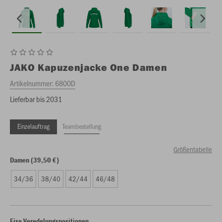
JAKO
Kapuzenjacke One Damen
Artikelnummer:
6800D
Lieferbar bis 2031
Einzelauftrag
Teambestellung
Größentabelle
Damen (39,50 €)
34/36
38/40
42/44
46/48
Fixe Veredelungspositionen