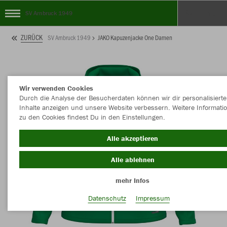
SV Arnbruck 1949
ZURÜCK
SV Arnbruck 1949
JAKO Kapuzenjacke One Damen
Wir verwenden Cookies
Durch die Analyse der Besucherdaten können wir dir personalisierte
Inhalte anzeigen und unsere Website verbessern. Weitere Informati
zu den Cookies findest Du in den Einstellungen.
Alle akzeptieren
Alle ablehnen
mehr Infos
Datenschutz
Impressum