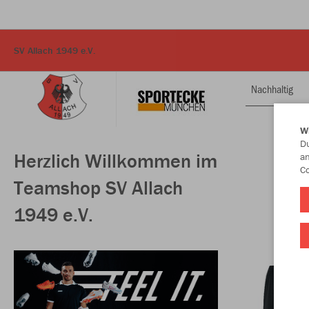
SV Allach 1949 e.V.
Nachhaltig
W
Du
Herzlich Willkommen im
an
Co
Teamshop SV Allach
1949 e.V.