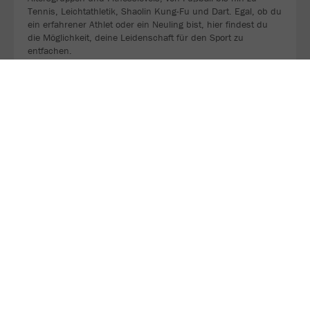
Tennis, Leichtathletik, Shaolin Kung-Fu und Dart. Egal, ob du
ein erfahrener Athlet oder ein Neuling bist, hier findest du
die Möglichkeit, deine Leidenschaft für den Sport zu
entfachen.
JETZT FOLGEN
Sei ein Teil unseres WhatsApp-Kanals!
Bleib immer am Ball und verpasse keine Deals mehr. 👀