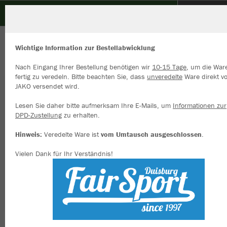
SV Alemannia Kamp
ZURÜCK
SV Alemannia Kamp
JAKO Polyesterjacke One
Wichtige Information zur Bestellabwicklung
Nach Eingang Ihrer Bestellung benötigen wir
10-15 Tage
, um die War
fertig zu veredeln. Bitte beachten Sie, dass
unveredelte
Ware direkt v
JAKO versendet wird.
Wir verwenden Cookies
Durch die Analyse der Besucherdaten können wir dir personalisierte
Lesen Sie daher bitte aufmerksam Ihre E-Mails, um
Informationen zur
Inhalte anzeigen und unsere Website verbessern. Weitere Informati
DPD-Zustellung
zu erhalten.
zu den Cookies findest Du in den Einstellungen.
Hinweis:
Veredelte Ware ist
vom Umtausch ausgeschlossen
.
Alle akzeptieren
Vielen Dank für Ihr Verständnis!
Alle ablehnen
mehr Infos
Datenschutz
Impressum