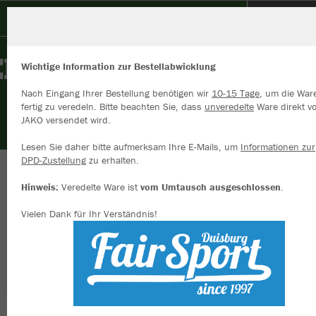
SV Alemannia Kamp
Wichtige Information zur Bestellabwicklung
Nach Eingang Ihrer Bestellung benötigen wir
10-15 Tage
, um die War
fertig zu veredeln. Bitte beachten Sie, dass
unveredelte
Ware direkt v
JAKO versendet wird.
Wir verwenden Cookies
Durch die Analyse der Besucherdaten können wir dir personalisierte
Lesen Sie daher bitte aufmerksam Ihre E-Mails, um
Informationen zur
Inhalte anzeigen und unsere Website verbessern. Weitere Informati
DPD-Zustellung
zu erhalten.
zu den Cookies findest Du in den Einstellungen.
Herzlich willkommen im Vereinsshop des SV
Hinweis:
Veredelte Ware ist
vom Umtausch ausgeschlossen
.
Alle akzeptieren
Alemannia Kamp
Vielen Dank für Ihr Verständnis!
Alle ablehnen
mehr Infos
Nachhaltig
Farbe
Datenschutz
Impressum