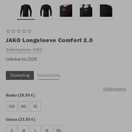
JAKO
Longsleeve Comfort 2.0
Artikelnummer:
6455
Lieferbar bis 2026
Einzelauftrag
Teambestellung
Größentabelle
Kinder (20,99 €)
3XS
XXS
XS
Unisex (23,99 €)
S
M
L
XL
XXL