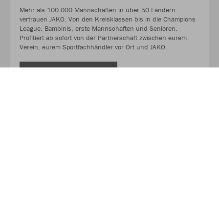
Mehr als 100.000 Mannschaften in über 50 Ländern
vertrauen JAKO. Von den Kreisklassen bis in die Champions
League. Bambinis, erste Mannschaften und Senioren.
Profitiert ab sofort von der Partnerschaft zwischen eurem
Verein, eurem Sportfachhändler vor Ort und JAKO.
MEHR LESEN
Über JAKO
Aus der Garage zum führenden Teamsport-Ausrüster. Die