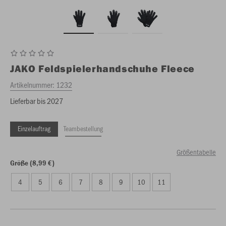
JAKO
Feldspielerhandschuhe Fleece
Artikelnummer:
1232
Lieferbar bis 2027
Einzelauftrag
Teambestellung
Größentabelle
Größe (8,99 €)
4
5
6
7
8
9
10
11