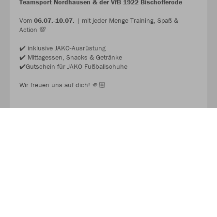
Teamsport Nordhausen & der VfB 1922 Bischofferode
Vom
06.07.-10.07.
| mit jeder Menge Training, Spaß &
Action 💯
✔️ inklusive JAKO-Ausrüstung
✔️ Mittagessen, Snacks & Getränke
✔️Gutschein für JAKO Fußballschuhe
Wir freuen uns auf dich! 🫵🏼
JAKO FUSSBALL CAMP 2026