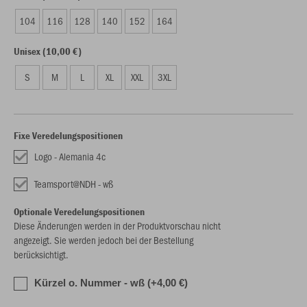
104
116
128
140
152
164
Unisex (10,00 €)
S
M
L
XL
XXL
3XL
Fixe Veredelungspositionen
Logo - Alemania 4c
Teamsport@NDH - wß
Optionale Veredelungspositionen
Diese Änderungen werden in der Produktvorschau nicht
angezeigt. Sie werden jedoch bei der Bestellung
berücksichtigt.
Kürzel o. Nummer - wß (+4,00 €)