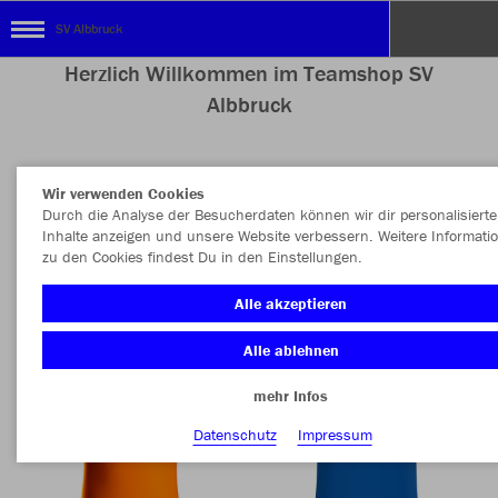
SV Albbruck
Herzlich Willkommen im Teamshop SV
Albbruck
Wir verwenden Cookies
Nachhaltig
Farbe
Durch die Analyse der Besucherdaten können wir dir personalisierte
Inhalte anzeigen und unsere Website verbessern. Weitere Informati
zu den Cookies findest Du in den Einstellungen.
Alle akzeptieren
Alle ablehnen
mehr Infos
Datenschutz
Impressum