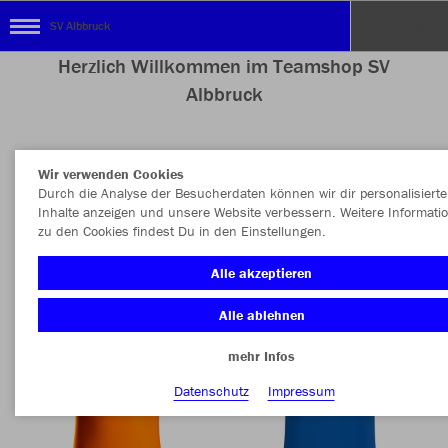
SV Albbruck
Herzlich Willkommen im Teamshop SV
Albbruck
Wir verwenden Cookies
Nachhaltig
Farbe
Durch die Analyse der Besucherdaten können wir dir personalisierte
Inhalte anzeigen und unsere Website verbessern. Weitere Informati
zu den Cookies findest Du in den Einstellungen.
Alle akzeptieren
Alle ablehnen
mehr Infos
Datenschutz
Impressum