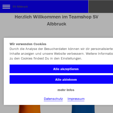
SV Albbruck
Herzlich Willkommen im Teamshop SV
Albbruck
Wir verwenden Cookies
Nachhaltig
Farbe
Durch die Analyse der Besucherdaten können wir dir personalisierte
Inhalte anzeigen und unsere Website verbessern. Weitere Informati
zu den Cookies findest Du in den Einstellungen.
Alle akzeptieren
Alle ablehnen
mehr Infos
Datenschutz
Impressum