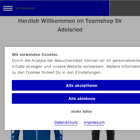
SV Adelsried
Herzlich Willkommen im Teamshop SV
Adelsried
Wir verwenden Cookies
Nachhaltig
Farbe
Durch die Analyse der Besucherdaten können wir dir personalisierte
Inhalte anzeigen und unsere Website verbessern. Weitere Informati
zu den Cookies findest Du in den Einstellungen.
Alle akzeptieren
Alle ablehnen
mehr Infos
Datenschutz
Impressum