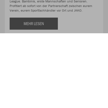
League. Bambinis, erste Mannschaften und Senioren.
Profitiert ab sofort von der Partnerschaft zwischen eurem
Verein, eurem Sportfachhändler vor Ort und JAKO.
MEHR LESEN
Über JAKO
Aus der Garage zum führenden Teamsport-Ausrüster. Die
Erfolgsgeschichte von JAKO beginnt 1989 und dauert bis
heute an. Seit der Gründung ist es das Ziel von JAKO, der