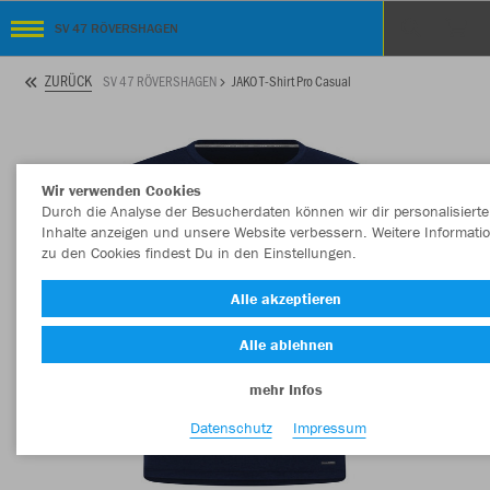
SV 47 RÖVERSHAGEN
ZURÜCK
SV 47 RÖVERSHAGEN
JAKO T-Shirt Pro Casual
Wir verwenden Cookies
Durch die Analyse der Besucherdaten können wir dir personalisierte
Inhalte anzeigen und unsere Website verbessern. Weitere Informati
zu den Cookies findest Du in den Einstellungen.
Alle akzeptieren
Alle ablehnen
mehr Infos
Datenschutz
Impressum